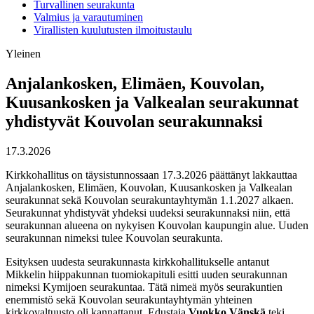
Turvallinen seurakunta
Valmius ja varautuminen
Virallisten kuulutusten ilmoitustaulu
Yleinen
Anjalankosken, Elimäen, Kouvolan,
Kuusankosken ja Valkealan seurakunnat
yhdistyvät Kouvolan seurakunnaksi
17.3.2026
Kirkkohallitus on täysistunnossaan 17.3.2026 päättänyt lakkauttaa
Anjalankosken, Elimäen, Kouvolan, Kuusankosken ja Valkealan
seurakunnat sekä Kouvolan seurakuntayhtymän 1.1.2027 alkaen.
Seurakunnat yhdistyvät yhdeksi uudeksi seurakunnaksi niin, että
seurakunnan alueena on nykyisen Kouvolan kaupungin alue. Uuden
seurakunnan nimeksi tulee Kouvolan seurakunta.
Esityksen uudesta seurakunnasta kirkkohallitukselle antanut
Mikkelin hiippakunnan tuomiokapituli esitti uuden seurakunnan
nimeksi Kymijoen seurakuntaa. Tätä nimeä myös seurakuntien
enemmistö sekä Kouvolan seurakuntayhtymän yhteinen
kirkkovaltuusto oli kannattanut. Edustaja
Vuokko Vänskä
teki