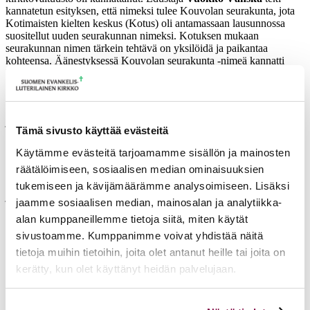
kannatetun esityksen, että nimeksi tulee Kouvolan seurakunta, jota
Kotimaisten kielten keskus (Kotus) oli antamassaan lausunnossa
suositellut uuden seurakunnan nimeksi. Kotuksen mukaan
seurakunnan nimen tärkein tehtävä on yksilöidä ja paikantaa
kohteensa. Äänestyksessä Kouvolan seurakunta -nimeä kannatti
kahdeksan ja Kymijoen seurakunta -nimeä kolme edustajaa (yksi
tyhjä ääni).
Mikkelin hiippakunnan tuomiokapituli asetti istunnossaan 17.3.2026
järjestelytoimikunnan, joka edustaa uutta Kouvolan seurakuntaa
Tämä sivusto käyttää evästeitä
sekä huolehtii sen hallinnon järjestämisestä. Järjestelytoimikunnassa
on edustus kaikista viidestä alueen seurakunnasta.
Käytämme evästeitä tarjoamamme sisällön ja mainosten
Järjestelytoimikunta toimii siihen saakka, kun seurakunnalla on
räätälöimiseen, sosiaalisen median ominaisuuksien
kirkkovaltuusto ja kirkkoneuvosto tai seurakuntaneuvosto.
Järjestelytoimikunta vastaa vaalien toimittamisesta ja
tukemiseen ja kävijämäärämme analysoimiseen. Lisäksi
järjestelytoimikunnan valitsema vaalilautakunta toimittaa vaalit.
jaamme sosiaalisen median, mainosalan ja analytiikka-
(Kirkkolain 2 luvun 16 §:n 1 mom.)
alan kumppaneillemme tietoja siitä, miten käytät
Tuomiokapitulin tehtävänä on myös päättää kirkkoherran virkojen
sivustoamme. Kumppanimme voivat yhdistää näitä
lakkauttamisesta seurakuntajaon muutoksen yhteydessä (KL 4:6.1 4
tietoja muihin tietoihin, joita olet antanut heille tai joita on
e kohta). Kuusankosken seurakunnan kirkkoherra Kimmo
kerätty, kun olet käyttänyt heidän palvelujaan.
Ylikangas siirretään 1.1.2027 lukien perustettavan Kouvolan
seurakunnan kirkkoherran virkaan. Myös Anjalankosken, Elimäen,
Kouvolan ja Valkealan kirkkoherrojen virat lakkautetaan 31.12.2026
Voit muuttaa evästeasetuksiesi hyväksyntää sivuston
ja niiden virkojen haltijat siirretään 1.1.2027 lukien perustettaviin