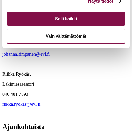
Näytä tiedot
alalaidassa olevasta
Evästeasetukset
linkistä.
Kouvola seurakunnan kappalaisen virkoihin.
Lisätietoja:
Salli kaikki
taloussuunnittelupäällikkö
Johanna Simpanen,
Vain välttämättömät
050 432 3323,
johanna.simpanen@evl.fi
Riikka Ryökäs,
Lakimiesasessori
040 481 7893,
riikka.ryokas@evl.fi
Ajankohtaista