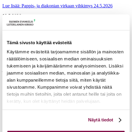
Lue lisää
: Pappis- ja diakonian virkaan vihkimys 24.5.2026
13.5.2026
Hiippakuntadekaanin virka haettavana
29.5. asti
Tämä sivusto käyttää evästeitä
avoimet työpaikat
dekaani
hiippakunta
koulutus
Käytämme evästeitä tarjoamamme sisällön ja mainosten
Mikkelin hiippakunnan tuomiokapitulissa on haettavana
räätälöimiseen, sosiaalisen median ominaisuuksien
hiippakuntadekaanin virka 1.9.2026 alkaen.Hiippakuntadekaani
tukemiseen ja kävijämäärämme analysoimiseen. Lisäksi
johtaa ja kehittää...
jaamme sosiaalisen median, mainosalan ja analytiikka-
Lue lisää
: Hiippakuntadekaanin virka haettavana 29.5. asti
alan kumppaneillemme tietoja siitä, miten käytät
sivustoamme. Kumppanimme voivat yhdistää näitä
13.5.2026
tietoja muihin tietoihin, joita olet antanut heille tai joita on
Tuomiokapitulin istunto 12.5.2026
kerätty, kun olet käyttänyt heidän palvelujaan.
Tuomiokapitulin päätöksiä 12.5.2026 Rekrytointi
Voit muuttaa evästeasetuksiesi hyväksyntää sivuston
Hiippakuntadekaanin virka julistetaan haettavaksi 29.5.2026 klo
Näytä tiedot
alalaidassa olevasta
Evästeasetukset
linkistä.
12.00 mennessä. Hakuilmoitus...