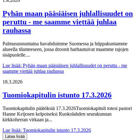
1.4.2026
Pyhän maan pääsiäisen juhlallisuudet on
peruttu - me saamme viettää juhlaa
rauhassa
Palmusunnuntaina havahduimme Suomessa ja hiippakuntamme
alueella tilanteeseen, jossa droonit harhautuivat maamme rajojen
sisäpuolelle....
Lue lisää
: Pyhän maan pääsiäisen juhlallisuudet on peruttu - me
saamme viettää juhlaa rauhassa
18.3.2026
Tuomiokapitulin istunto 17.3.2026
Tuomiokapitulin päätöksiä 17.3.2026Tuomiokapituli totesi pastori
Hanne Keijosen kelpoiseksi Ruokolahden seurakunnan
kirkkoherran virkaan ja...
Lue lisää
: Tuomiokapitulin istunto 17.3.2026
Lataa lisää