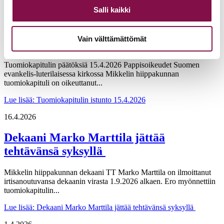
Lue lisää
: Tuomiokapitulin istunto 12.5.2026
Salli kaikki
16.4.2026
Vain välttämättömät
Tuomiokapitulin istunto 15.4.2026
Tuomiokapitulin päätöksiä 15.4.2026 Pappisoikeudet Suomen
evankelis-luterilaisessa kirkossa Mikkelin hiippakunnan
tuomiokapituli on oikeuttanut...
Lue lisää
: Tuomiokapitulin istunto 15.4.2026
16.4.2026
Dekaani Marko Marttila jättää
tehtävänsä syksyllä
Mikkelin hiippakunnan dekaani TT Marko Marttila on ilmoittanut
irtisanoutuvansa dekaanin virasta 1.9.2026 alkaen. Ero myönnettiin
tuomiokapitulin...
Lue lisää
: Dekaani Marko Marttila jättää tehtävänsä syksyllä