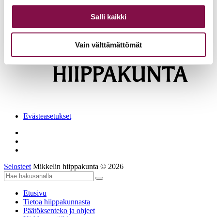
03.06.2026
Tuomiokapitulin istunto 3.6.2026
Lisää ajankohtaista
Salli kaikki
Vain välttämättömät
Evästeasetukset
Selosteet
Mikkelin hiippakunta © 2026
Etusivu
Tietoa hiippakunnasta
Päätöksenteko ja ohjeet