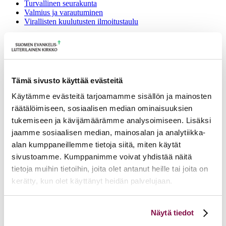
Turvallinen seurakunta
Valmius ja varautuminen
Virallisten kuulutusten ilmoitustaulu
Että kukaan ei jää yksin, webinaari
28.4.2022
25.3.2022
Tämä sivusto käyttää evästeitä
Millaisia syitä ja taustatekijöitä on yksinäisyyden, syrjäytymisen,
Käytämme evästeitä tarjoamamme sisällön ja mainosten
väkivallan ja ulkopuolisuuden kokemisen taustalla? Miten voimme
räätälöimiseen, sosiaalisen median ominaisuuksien
yhdessä ehkäistä ja torjua ulkopuolisuutta? Verkkotapahtumaan
tukemiseen ja kävijämäärämme analysoimiseen. Lisäksi
kutsutaan seurakuntien työntekijöitä ja päättäjiä Mikkelin
hiippakunnasta.
jaamme sosiaalisen median, mainosalan ja analytiikka-
alan kumppaneillemme tietoja siitä, miten käytät
Että kukaan ei jää yksin, webinaari 28.4.2022
sivustoamme. Kumppanimme voivat yhdistää näitä
tietoja muihin tietoihin, joita olet antanut heille tai joita on
kerätty, kun olet käyttänyt heidän palvelujaan.
Ajankohtaista
Voit muuttaa evästeasetuksiesi hyväksyntää sivuston
16.06.2026
Matti Helin hiippakuntadekaaniksi 1.10.2026 alkaen
Näytä tiedot
alalaidassa olevasta
Evästeasetukset
linkistä.
16.06.2026
Tuomiokapitulin istunto 16.6.2026