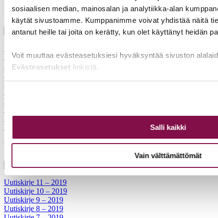
sosiaalisen median, mainosalan ja analytiikka-alan kumppanei
Vuosi 2020
käytät sivustoamme. Kumppanimme voivat yhdistää näitä tietoja
Avaa
Sulje
antanut heille tai joita on kerätty, kun olet käyttänyt heidän p
Uutiskirje 10 – 2020
Voit muuttaa evästeasetuksiesi hyväksyntää sivuston alalai
Uutiskirje 9 – 2020
Uutiskirje 8 – 2020
Evästeasetukset
linkistä.
Uutiskirje 7 -2020
Uutiskirje 6 – 2020
Uutiskirje 5 – 2020
Uutiskirje 4 – 2020
Uutiskirje 3 – 2020
Uutiskirje 2 – 2020
Uutiskirje 1 – 2020
Salli kaikki
Vuosi 2019
Vain välttämättömät
Avaa
Sulje
Uutiskirje 11 – 2019
Uutiskirje 10 – 2019
Uutiskirje 9 – 2019
Uutiskirje 8 – 2019
Uutiskirje 7 – 2019