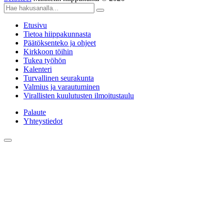
Etusivu
Tietoa hiippakunnasta
Päätöksenteko ja ohjeet
Kirkkoon töihin
Tukea työhön
Kalenteri
Turvallinen seurakunta
Valmius ja varautuminen
Virallisten kuulutusten ilmoitustaulu
Palaute
Yhteystiedot