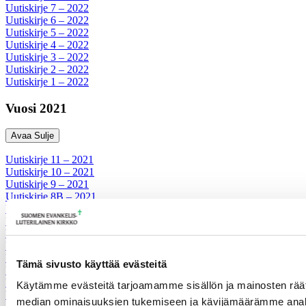
Uutiskirje 7 – 2022
Uutiskirje 6 – 2022
Uutiskirje 5 – 2022
Uutiskirje 4 – 2022
Uutiskirje 3 – 2022
Uutiskirje 2 – 2022
Uutiskirje 1 – 2022
Vuosi 2021
Avaa
Sulje
Uutiskirje 11 – 2021
Uutiskirje 10 – 2021
Uutiskirje 9 – 2021
Uutiskirje 8B – 2021
Uutiskirje 8 – 2021
Uutiskirje 7 – 2021
Uutiskirje 6 – 2021
Uutiskirje 5 – 2021
Uutiskirje 4 – 2021
Tämä sivusto käyttää evästeitä
Uutiskirje 3 – 2021
Uutiskirje 2 – 2021
Käytämme evästeitä tarjoamamme sisällön ja mainosten räät
Uutiskirje 1 – 2021
median ominaisuuksien tukemiseen ja kävijämäärämme anal