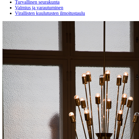
Turvallinen seurakunta
Valmius ja varautuminen
Virallisten kuulutusten ilmoitustaulu