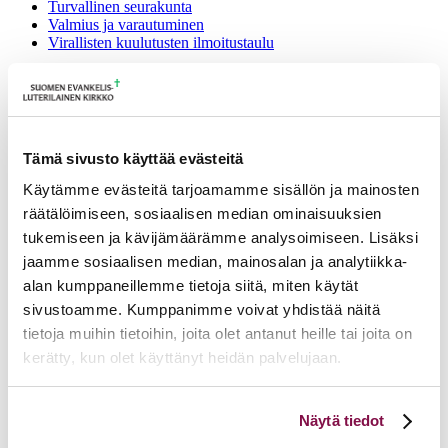
Turvallinen seurakunta
Valmius ja varautuminen
Virallisten kuulutusten ilmoitustaulu
Yleinen
Hakemukset diakonian virkaan
vihkimiseen 22.8.2025 mennessä
Tämä sivusto käyttää evästeitä
30.7.2025
Käytämme evästeitä tarjoamamme sisällön ja mainosten
räätälöimiseen, sosiaalisen median ominaisuuksien
Seuraava pappien ja diakonien virkaan vihkimys on 26.10.2025
tukemiseen ja kävijämäärämme analysoimiseen. Lisäksi
Mikkelin Pitäjänkirkossa.
jaamme sosiaalisen median, mainosalan ja analytiikka-
Hakemukset liitteineen diakonian virkaan vihkimykseen toimitetaan
alan kumppaneillemme tietoja siitä, miten käytät
22.8. mennessä osoitteeseen mikkelin.piispa@evl.fi
sivustoamme. Kumppanimme voivat yhdistää näitä
Lisätietoja ja ohjeita täältä.
tietoja muihin tietoihin, joita olet antanut heille tai joita on
kerätty, kun olet käyttänyt heidän palvelujaan.
Ajankohtaista
Voit muuttaa evästeasetuksiesi hyväksyntää sivuston
16.06.2026
Matti Helin hiippakuntadekaaniksi 1.10.2026 alkaen
Näytä tiedot
16.06.2026
Tuomiokapitulin istunto 16.6.2026
alalaidassa olevasta
Evästeasetukset
linkistä.
03.06.2026
Tuomiokapitulin istunto 3.6.2026