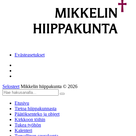
Evästeasetukset
Selosteet
Mikkelin hiippakunta © 2026
Etusivu
Tietoa hiippakunnasta
Päätöksenteko ja ohjeet
Kirkkoon töihin
Tukea työhön
Kalenteri
Turvallinen seurakunta