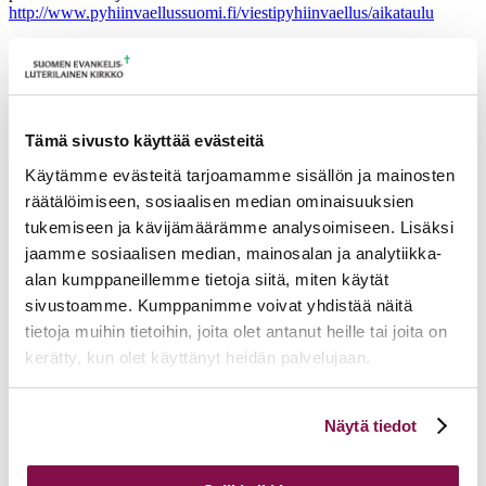
http://www.pyhiinvaellussuomi.fi/viestipyhiinvaellus/aikataulu
Suora linkki on täällä:
https://link.webropolsurveys.com/S/79172BFCE8CA8AB5
Tiedote viestipyhiinvaellus avajaisjuhla (word-dokumentti)
Tämä sivusto käyttää evästeitä
Viestipyhiinvaelluksen somekanaville pääset seuraamalla
@viestipyhiinvaellus Facebookin kautta
täällä
ja Instagramin
Käytämme evästeitä tarjoamamme sisällön ja mainosten
kautta
täällä.
räätälöimiseen, sosiaalisen median ominaisuuksien
Osuuksilla on vaihtelevaa sisältöä, muun muassa rukous- ja
tukemiseen ja kävijämäärämme analysoimiseen. Lisäksi
hartaussisältöä sekä kulttuurihistoriallista tietoa. Voit osallistua
jaamme sosiaalisen median, mainosalan ja analytiikka-
yhdelle tai useammalle vaellusosuudelle oman mielenkiintosi
mukaan.
alan kumppaneillemme tietoja siitä, miten käytät
sivustoamme. Kumppanimme voivat yhdistää näitä
Yle lähettää iltahartaudet Viestipyhiinvaelluksen varrelta
tietoja muihin tietoihin, joita olet antanut heille tai joita on
keskiviikkoiltaisin 25.5.2022 alkaen sekä Pyhiinvaelluskirkon
12.6.2022 Pyhän Olavin kirkosta Tainionvirran seurakunnasta.
kerätty, kun olet käyttänyt heidän palvelujaan.
Reitin varrella vietettävät messut ja hartaushetket ovat kaikille
Voit muuttaa evästeasetuksiesi hyväksyntää sivuston
avoimia.
Näytä tiedot
alalaidassa olevasta
Evästeasetukset
linkistä.