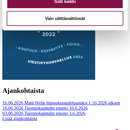
Salli kaikki
Vain välttämättömät
Ajankohtaista
16.06.2026
Matti Helin hiippakuntadekaaniksi 1.10.2026 alkaen
16.06.2026
Tuomiokapitulin istunto 16.6.2026
03.06.2026
Tuomiokapitulin istunto 3.6.2026
Lisää ajankohtaista