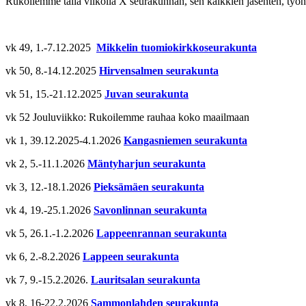
Rukoilemme tällä viikolla X seurakunnan, sen kaikkien jäsenten, työnt
vk 49, 1.-7.12.2025
Mikkelin tuomiokirkkoseurakunta
vk 50, 8.-14.12.2025
Hirvensalmen seurakunta
vk 51, 15.-21.12.2025
Juvan seurakunta
vk 52 Jouluviikko: Rukoilemme rauhaa koko maailmaan
vk 1, 39.12.2025-4.1.2026
Kangasniemen seurakunta
vk 2, 5.-11.1.2026
Mäntyharjun seurakunta
vk 3, 12.-18.1.2026
Pieksämäen seurakunta
vk 4, 19.-25.1.2026
Savonlinnan seurakunta
vk 5, 26.1.-1.2.2026
Lappeenrannan seurakunta
vk 6, 2.-8.2.2026
Lappeen seurakunta
vk 7, 9.-15.2.2026.
Lauritsalan seurakunta
vk 8, 16-22.2.2026
Sammonlahden seurakunta