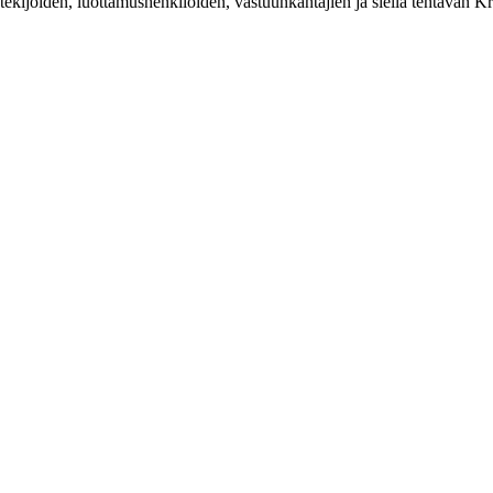
ekijöiden, luottamushenkilöiden, vastuunkantajien ja siellä tehtävän Kr