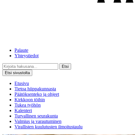
Palaute
Yhteystiedot
Etsi
Etsi sivustolta
Etusivu
Tietoa hiippakunnasta
Päätöksenteko ja ohjeet
Kirkkoon töihin
Tukea työhön
Kalenteri
Turvallinen seurakunta
Valmius ja varautuminen
Virallisten kuulutusten ilmoitustaulu