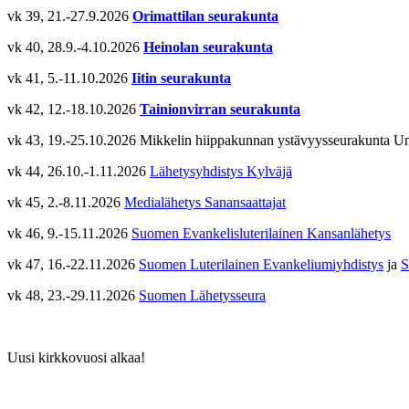
vk 39, 21.-27.9.2026
Orimattilan seurakunta
vk 40, 28.9.-4.10.2026
Heinolan seurakunta
vk 41, 5.-11.10.2026
Iitin seurakunta
vk 42, 12.-18.10.2026
Tainionvirran seurakunta
vk 43, 19.-25.10.2026 Mikkelin hiippakunnan ystävyysseurakunta Un
vk 44, 26.10.-1.11.2026
Lähetysyhdistys Kylväjä
vk 45, 2.-8.11.2026
Medialähetys Sanansaattajat
vk 46, 9.-15.11.2026
Suomen Evankelisluterilainen Kansanlähetys
vk 47, 16.-22.11.2026
Suomen Luterilainen Evankeliumiyhdistys
ja
S
vk 48, 23.-29.11.2026
Suomen Lähetysseura
Uusi kirkkovuosi alkaa!