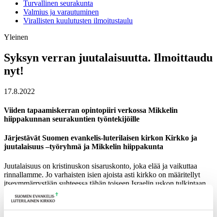
Turvallinen seurakunta
Valmius ja varautuminen
Virallisten kuulutusten ilmoitustaulu
Yleinen
Syksyn verran juutalaisuutta. Ilmoittaudu
nyt!
17.8.2022
Viiden tapaamiskerran opintopiiri verkossa Mikkelin
hiippakunnan seurakuntien työntekijöille
Järjestävät Suomen evankelis-luterilaisen kirkon Kirkko ja
juutalaisuus –työryhmä ja Mikkelin hiippakunta
Juutalaisuus on kristinuskon sisaruskonto, joka elää ja vaikuttaa
rinnallamme. Jo varhaisten isien ajoista asti kirkko on määritellyt
itseymmärrystään suhteessa tähän toiseen Israelin uskon tulkintaan.
Toisiinsa kietoutuvat juuret ja rinnakkainen, usein konfliktienkin
värittämä historia tekevät juutalaisuuden tuntemuksesta
välttämätöntä kristitylle kasvattajalle. Syksyn mittaiseen opintopiiriin