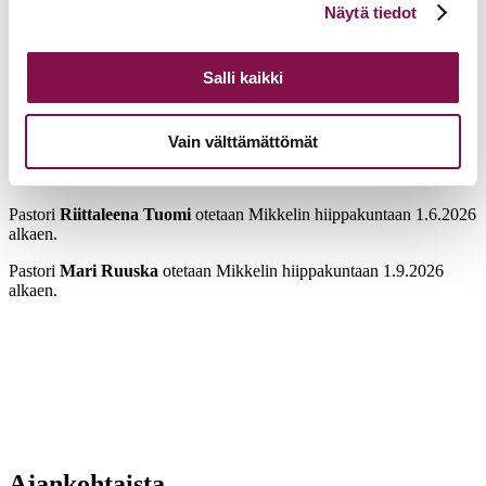
Pastori
Johannes Melanderille
annettiin viranhoitomääräys
Näytä tiedot
alalaidassa olevasta
Evästeasetukset
linkistä.
Mikkelin tuomiokirkkoseurakunnan virkaa tekeväksi II
seurakuntapastoriksi ajalle 4.5.-30.9.2026.
Salli kaikki
Pastori
Mia Hagmanille
annettiin viranhoitomääräys Kouvolan
seurakunnan määräaikaiseen seurakuntapastorin virkaan virkaa
perustamatta ajalle 1.10.-31.12.2026
Vain välttämättömät
Hiippakuntasiirrot
Pastori
Riittaleena Tuomi
otetaan Mikkelin hiippakuntaan 1.6.2026
alkaen.
Pastori
Mari Ruuska
otetaan Mikkelin hiippakuntaan 1.9.2026
alkaen.
Ajankohtaista