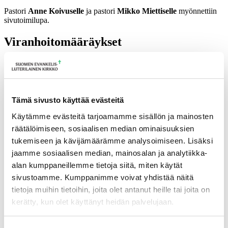
Pastori
Anne Koivuselle
ja pastori
Mikko Miettiselle
myönnettiin
sivutoimilupa.
Viranhoitomääräykset
Vt. kirkkoherra
Timo Kälviäiselle
annettiin viranhoitomääräys
Ruokolahden seurakunnan vt. kirkkoherraksi ajalle 1.6.-31.7.2026.
Pastori
Riittaleena Tuomelle
annettiin viranhoitomääräys Artjärven
kappeliseurakunnan (Orimattilan seurakunta) kappalaiseksi 1.6.2026
Tämä sivusto käyttää evästeitä
alkaen.
Käytämme evästeitä tarjoamamme sisällön ja mainosten
Pastori
Mari Ruuskalle
annettiin viranhoitomääräys Keski-Lahden
räätälöimiseen, sosiaalisen median ominaisuuksien
seurakunnan seurakuntapastorin virkaan 1.9.2026 alkaen.
tukemiseen ja kävijämäärämme analysoimiseen. Lisäksi
Pastori
Sofia Holopaiselle
annettiin viranhoitomääräys Launeen
jaamme sosiaalisen median, mainosalan ja analytiikka-
seurakunnan seurakuntapastorin virkaan 1.9.2026 alkaen.
alan kumppaneillemme tietoja siitä, miten käytät
sivustoamme. Kumppanimme voivat yhdistää näitä
Pastori
Elina Vartiaiselle
annettiin viranhoitomääräys Tainionvirran
seurakunnan seurakuntapastorin virkaan (Sysmä) 1.9.2026 alkaen.
tietoja muihin tietoihin, joita olet antanut heille tai joita on
kerätty, kun olet käyttänyt heidän palvelujaan.
Pastori
Janne Suomalalle
annettiin viranhoitomääräys Launeen
seurakunnan vs. kappalaiseksi ajalle 18.6.2026-24.8.2027.
Voit muuttaa evästeasetuksiesi hyväksyntää sivuston