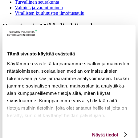
Turvallinen seurakunta
Valmius ja varautuminen
Virallisten kuulutusten ilmoitustaulu
Kuopion ja Mikkelin hiippakunnan
työnohjaajatapaaminen 2025 27.3.2025-
28.3.2025
Tämä sivusto käyttää evästeitä
27.03.2025 – 28.03.2025
Susiniementie 50, Mikkeli, Suomi
Ilmoittautumisaika 07.10.2024 – 14.02.2025
Käytämme evästeitä tarjoamamme sisällön ja mainosten
räätälöimiseen, sosiaalisen median ominaisuuksien
Lisätietoja
tukemiseen ja kävijämäärämme analysoimiseen. Lisäksi
jaamme sosiaalisen median, mainosalan ja analytiikka-
elina.k.ingman@evl.fi
alan kumppaneillemme tietoja siitä, miten käytät
sivustoamme. Kumppanimme voivat yhdistää näitä
Tulevia tapahtumia
tietoja muihin tietoihin, joita olet antanut heille tai joita on
kerätty, kun olet käyttänyt heidän palvelujaan.
PT 4 Kirkon usko, tunnustus ja ekumenia 2.9.2026 - 6.11.2026
02.09.2026 – 06.11.2026
Voit muuttaa evästeasetuksiesi hyväksyntää sivuston
Kirkon ympäristöpäivät 7.-8.9. Lahdessa
07.09.2026 – 08.09.2026
Näytä tiedot
alalaidassa olevasta
Evästeasetukset
linkistä.