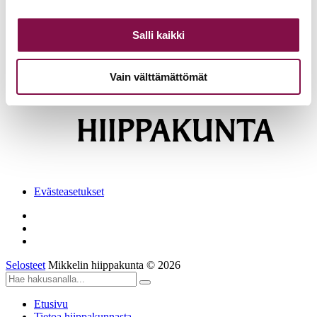
Seurakuntatyön johtamisen tutkinto, Kuopio ja Mikkeli
08.09.2026
Salli kaikki
Takaisin tapahtumiin
Vain välttämättömät
Evästeasetukset
Selosteet
Mikkelin hiippakunta © 2026
Etusivu
Tietoa hiippakunnasta