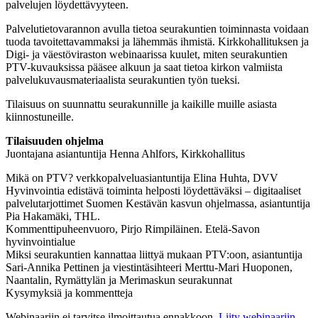
palvelujen löydettävyyteen.
Palvelutietovarannon avulla tietoa seurakuntien toiminnasta voidaan
tuoda tavoitettavammaksi ja lähemmäs ihmistä. Kirkkohallituksen ja
Digi- ja väestöviraston webinaarissa kuulet, miten seurakuntien
PTV-kuvauksissa pääsee alkuun ja saat tietoa kirkon valmiista
palvelukuvausmateriaalista seurakuntien työn tueksi.
Tilaisuus on suunnattu seurakunnille ja kaikille muille asiasta
kiinnostuneille.
Tilaisuuden ohjelma
Juontajana asiantuntija Henna Ahlfors, Kirkkohallitus
Mikä on PTV? verkkopalveluasiantuntija Elina Huhta, DVV
Hyvinvointia edistävä toiminta helposti löydettäväksi – digitaaliset
palvelutarjottimet Suomen Kestävän kasvun ohjelmassa, asiantuntija
Pia Hakamäki, THL.
Kommenttipuheenvuoro, Pirjo Rimpiläinen. Etelä-Savon
hyvinvointialue
Miksi seurakuntien kannattaa liittyä mukaan PTV:oon, asiantuntija
Sari-Annika Pettinen ja viestintäsihteeri Merttu-Mari Huoponen,
Naantalin, Rymättylän ja Merimaskun seurakunnat
Kysymyksiä ja kommentteja
Webinaariin ei tarvitse ilmoittautua ennakkoon.
Liity webinaariin