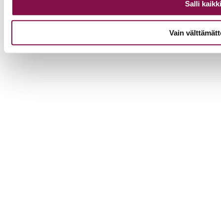
Salli kaikk
Palaute
Yhteystiedot
Vain välttämät