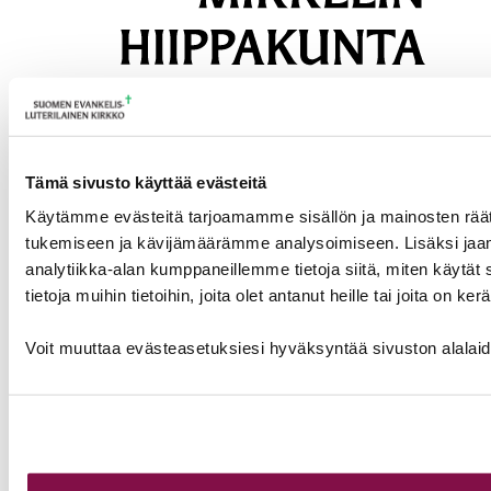
Evästeasetukset
Tämä sivusto käyttää evästeitä
Käytämme evästeitä tarjoamamme sisällön ja mainosten räät
tukemiseen ja kävijämäärämme analysoimiseen. Lisäksi jaa
Selosteet
Mikkelin hiippakunta © 2026
analytiikka-alan kumppaneillemme tietoja siitä, miten käyt
tietoja muihin tietoihin, joita olet antanut heille tai joita on k
Etusivu
Tietoa hiippakunnasta
Voit muuttaa evästeasetuksiesi hyväksyntää sivuston alalai
Päätöksenteko ja ohjeet
Kirkkoon töihin
Tukea työhön
Kalenteri
Turvallinen seurakunta
Valmius ja varautuminen
Virallisten kuulutusten ilmoitustaulu