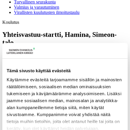
Turvallinen seurakunta
Valmius ja varautuminen
Virallisten kuulutusten ilmoitustaulu
Koulutus
Yhteisvastuu-startti, Hamina, Simeon-
talo
12.11.2020
Pikkuympyräkatu 34, Hamina, Suomi
Ilmoittautumisaika 21.08.2019 – 23.10.2020
Koulutuspäivässä tutustutaan Yhteisvastuukeräyksen vuosittaiseen
Tämä sivusto käyttää evästeitä
teemaan ja keräyskohteisiin sekä ideoihin, miten toteuttaa ja
Käytämme evästeitä tarjoamamme sisällön ja mainosten
organisoida teeman mukaiset tapahtumat ja koulutukset
seurakunnassa.
räätälöimiseen, sosiaalisen median ominaisuuksien
tukemiseen ja kävijämäärämme analysoimiseen. Lisäksi
Yv-startit 2020
jaamme sosiaalisen median, mainosalan ja analytiikka-
alan kumppaneillemme tietoja siitä, miten käytät
Lisätietoja
sivustoamme. Kumppanimme voivat yhdistää näitä
tietoja muihin tietoihin, joita olet antanut heille tai joita on
ulla-maija.harju@evl.fi
kerätty, kun olet käyttänyt heidän palvelujaan.