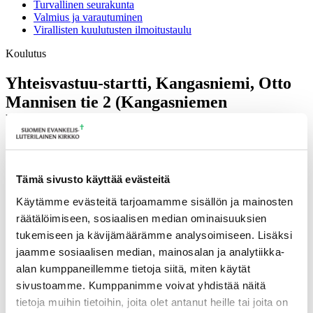
Turvallinen seurakunta
Valmius ja varautuminen
Virallisten kuulutusten ilmoitustaulu
Koulutus
Yhteisvastuu-startti, Kangasniemi, Otto
Mannisen tie 2 (Kangasniemen
kunnantalo)
10.11.2020
Otto Mannisen tie 2, 51200 Kangasniemi, Suomi
Ilmoittautumisaika 21.08.2019 – 23.10.2020
Tämä sivusto käyttää evästeitä
Koulutuspäivässä tutustutaan Yhteisvastuukeräyksen vuosittaiseen
teemaan ja keräyskohteisiin sekä ideoihin, miten toteuttaa ja
Käytämme evästeitä tarjoamamme sisällön ja mainosten
organisoida teeman mukaiset tapahtumat ja koulutukset
räätälöimiseen, sosiaalisen median ominaisuuksien
seurakunnassa.
tukemiseen ja kävijämäärämme analysoimiseen. Lisäksi
Yv-startit 2020
jaamme sosiaalisen median, mainosalan ja analytiikka-
alan kumppaneillemme tietoja siitä, miten käytät
sivustoamme. Kumppanimme voivat yhdistää näitä
Lisätietoja
tietoja muihin tietoihin, joita olet antanut heille tai joita on