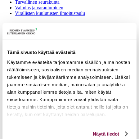
Turvallinen seurakunta
Valmius ja varautuminen
Virallisten kuulutusten ilmoitustaulu
Yhteisvastuu-startti, Kotka
02.11.2022
Mariankatu 14, 48100 Kotka, Suomi
Ilmoittautumisaika 18.08.2021 – 14.10.2022
Tämä sivusto käyttää evästeitä
YV startit Mikkelin hpk 1.-2.11.22 ohjelma
Käytämme evästeitä tarjoamamme sisällön ja mainosten
räätälöimiseen, sosiaalisen median ominaisuuksien
Lisätietoja
tukemiseen ja kävijämäärämme analysoimiseen. Lisäksi
jaamme sosiaalisen median, mainosalan ja analytiikka-
anne.m.poyry@evl.fi
alan kumppaneillemme tietoja siitä, miten käytät
sivustoamme. Kumppanimme voivat yhdistää näitä
Tulevia tapahtumia
tietoja muihin tietoihin, joita olet antanut heille tai joita on
PT 4 Kirkon usko, tunnustus ja ekumenia 2.9.2026 - 6.11.2026
kerätty, kun olet käyttänyt heidän palvelujaan.
02.09.2026 – 06.11.2026
Voit muuttaa evästeasetuksiesi hyväksyntää sivuston
Kirkon ympäristöpäivät 7.-8.9. Lahdessa
07.09.2026 – 08.09.2026
Näytä tiedot
alalaidassa olevasta
Evästeasetukset
linkistä.