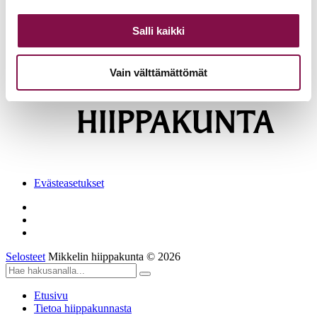
Seurakuntatyön johtamisen tutkinto, Kuopio ja Mikkeli
08.09.2026
Takaisin tapahtumiin
Salli kaikki
Vain välttämättömät
Evästeasetukset
Selosteet
Mikkelin hiippakunta © 2026
Etusivu
Tietoa hiippakunnasta