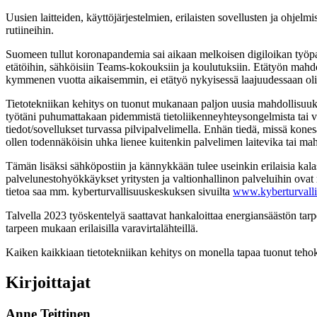
Uusien laitteiden, käyttöjärjestelmien, erilaisten sovellusten ja ohjel
rutiineihin.
Suomeen tullut koronapandemia sai aikaan melkoisen digiloikan työpaiko
etätöihin, sähköisiin Teams-kokouksiin ja koulutuksiin. Etätyön mahdoll
kymmenen vuotta aikaisemmin, ei etätyö nykyisessä laajuudessaan olis
Tietotekniikan kehitys on tuonut mukanaan paljon uusia mahdollisuuksia
työtäni puhumattakaan pidemmistä tietoliikenneyhteysongelmista tai v
tiedot/sovellukset turvassa pilvipalvelimella. Enhän tiedä, missä konesal
ollen todennäköisin uhka lienee kuitenkin palvelimen laitevika tai mah
Tämän lisäksi sähköpostiin ja kännykkään tulee useinkin erilaisia kal
palvelunestohyökkäykset yritysten ja valtionhallinon palveluihin ovat 
tietoa saa mm. kyberturvallisuuskeskuksen sivuilta
www.kyberturvallis
Talvella 2023 työskentelyä saattavat hankaloittaa energiansäästön tar
tarpeen mukaan erilaisilla varavirtalähteillä.
Kaiken kaikkiaan tietotekniikan kehitys on monella tapaa tuonut tehok
Kirjoittajat
Anne Teittinen