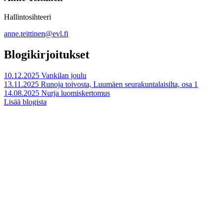
Hallintosihteeri
anne.teittinen@evl.fi
Blogikirjoitukset
10.12.2025
Vankilan joulu
13.11.2025
Runoja toivosta, Luumäen seurakuntalaisilta, osa 1
14.08.2025
Nurja luomiskertomus
Lisää blogista