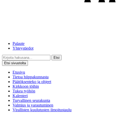
Palaute
Yhteystiedot
Etsi
Etsi sivustolta
Etusivu
Tietoa hiippakunnasta
Päätöksenteko ja ohjeet
Kirkkoon töihin
Tukea työhön
Kalenteri
Turvallinen seurakunta
Valmius ja varautuminen
Virallisten kuulutusten ilmoitustaulu