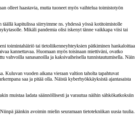
naan olleet haastavia, mutta tuoneet myös vaihtelua toimistotyön
täällä kapitulissa siirryimme ns. yhdessä yössä kotitoimistolle
nykytasolle. Mikäli pandemia olisi iskenyt tänne vaikkapa viisi tai
ni toimintahäiriö tai tietoliikenneyhteyksien pätkiminen hankaloittaa
imivaa kannettavaa. Huomaan myös toisinaan miettiväni, ovatko
attu vahvoilla sanasanoilla ja kaksivaiheisella tunnistautumisella. Näin
ssa. Kuluvan vuoden aikana vieraan valtion taholta tapahtuvat
arkempana saa ja pitää olla. Näistä kyberhyökkäyksistä ajantasaista
kin muistaa ladata säännöllisesti ja varautua näihin sähkökatkoksiin
 Niinpä jäänkin avoimin mielin seuramaan tietotekniikan uusia tuulia.