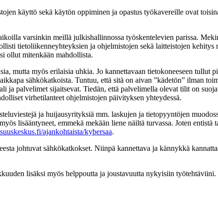
mistojen käyttö sekä käytön oppiminen ja opastus työkavereille ovat toisi
illa varsinkin meillä julkishallinnossa työskentelevien parissa. Mekin 
isti tietoliikenneyhteyksien ja ohjelmistojen sekä laitteistojen kehitys 
i ollut mitenkään mahdollista.
, mutta myös erilaisia uhkia. Jo kannettavaan tietokoneeseen tullut pie
aikkapa sähkökatkoista. Tuntuu, että sitä on aivan ”kädetön” ilman to
i ja palvelimet sijaitsevat. Tiedän, että palvelimella olevat tilit on suoj
dolliset virhetilanteet ohjelmistojen päivityksen yhteydessä.
asteluviestejä ja huijausyrityksiä mm. laskujen ja tietopyyntöjen muodo
myös lisääntyneet, emmekä mekään liene näiltä turvassa. Joten entistä t
uuskeskus.fi/ajankohtaista/kybersaa
.
peesta johtuvat sähkökatkokset. Niinpä kannettava ja kännykkä kannattaa
kuuden lisäksi myös helppoutta ja joustavuutta nykyisiin työtehtäviini.