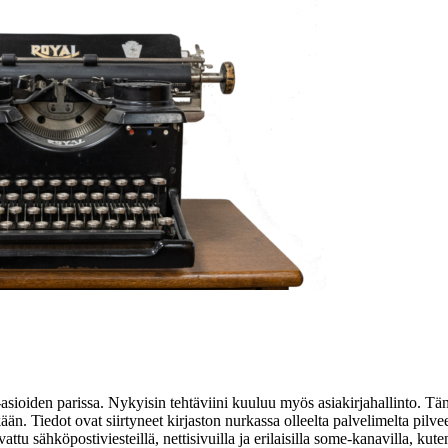
t-asioiden parissa. Nykyisin tehtäviini kuuluu myös asiakirjahallinto. Tän
 Tiedot ovat siirtyneet kirjaston nurkassa olleelta palvelimelta pilveen
rvattu sähköpostiviesteillä, nettisivuilla ja erilaisilla some-kanavilla, 