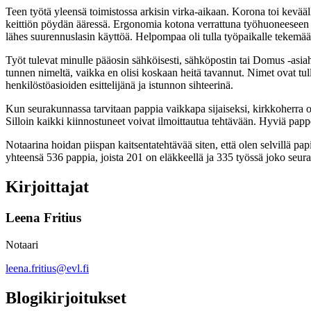
Teen työtä yleensä toimistossa arkisin virka-aikaan. Korona toi kevää
keittiön pöydän ääressä. Ergonomia kotona verrattuna työhuoneeseen ei o
lähes suurennuslasin käyttöä. Helpompaa oli tulla työpaikalle tekemään
Työt tulevat minulle pääosin sähköisesti, sähköpostin tai Domus -asi
tunnen nimeltä, vaikka en olisi koskaan heitä tavannut. Nimet ovat tull
henkilöstöasioiden esittelijänä ja istunnon sihteerinä.
Kun seurakunnassa tarvitaan pappia vaikkapa sijaiseksi, kirkkoherra o
Silloin kaikki kiinnostuneet voivat ilmoittautua tehtävään. Hyviä papp
Notaarina hoidan piispan kaitsentatehtävää siten, että olen selvillä p
yhteensä 536 pappia, joista 201 on eläkkeellä ja 335 työssä joko seura
Kirjoittajat
Leena Fritius
Notaari
leena.fritius@evl.fi
Blogikirjoitukset