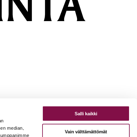
Salli kaikki
an
sen median,
Vain välttämättömät
. Kumppanimme