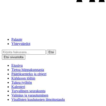
Palaute
Yhteystiedot
Etsi
Etsi sivustolta
Etusivu
Tietoa hiippakunnasta
Päätöksenteko ja ohjeet
Kirkkoon töihin
Tukea työhön
Kalenteri
Turvallinen seurakunta
Valmius ja varautuminen
Virallisten kuulutusten ilmoitustaulu