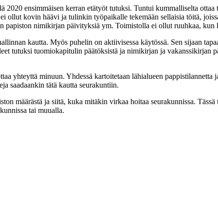
llä 2020 ensimmäisen kerran etätyöt tutuksi. Tuntui kummalliselta ottaa 
llut kovin häävi ja tulinkin työpaikalle tekemään sellaisia töitä, joiss
 papiston nimikirjan päivityksiä ym. Toimistolla ei ollut ruuhkaa, kun 
ahallinnan kautta. Myös puhelin on aktiivisessa käytössä. Sen sijaan 
eet tutuksi tuomiokapitulin päätöksistä ja nimikirjan ja vakanssikirjan 
ttaa yhteyttä minuun. Yhdessä kartoitetaan lähialueen pappistilannetta
eja saadaankin tätä kautta seurakuntiin.
apiston määrästä ja siitä, kuka mitäkin virkaa hoitaa seurakunnissa. Täs
kunnissa tai muualla.