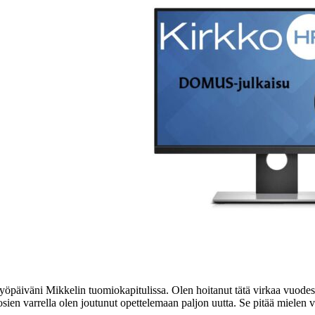
 työpäiväni Mikkelin tuomiokapitulissa. Olen hoitanut tätä virkaa vuode
osien varrella olen joutunut opettelemaan paljon uutta. Se pitää mielen 