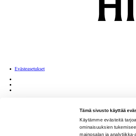
Evästeasetukset
Selosteet
Mikkelin hiippakunta © 2026
Tämä sivusto käyttää eväs
Etusivu
Käytämme evästeitä tarjoa
Tietoa hiippakunnasta
ominaisuuksien tukemisee
Päätöksenteko ja ohjeet
Kirkkoon töihin
mainosalan ja analytiikka