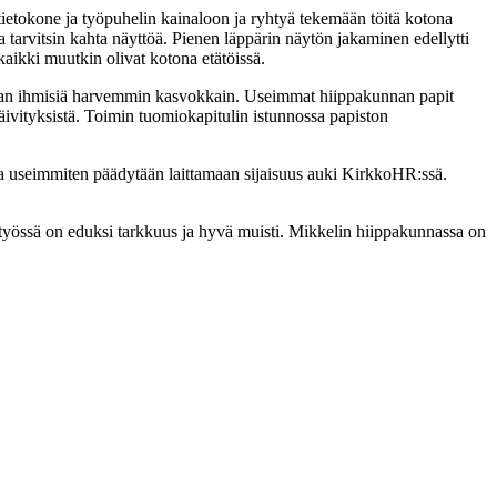
tietokone ja työpuhelin kainaloon ja ryhtyä tekemään töitä kotona
a tarvitsin kahta näyttöä. Pienen läppärin näytön jakaminen edellytti
kaikki muutkin olivat kotona etätöissä.
tapaan ihmisiä harvemmin kasvokkain. Useimmat hiippakunnan papit
päivityksistä. Toimin tuomiokapitulin istunnossa papiston
 ja useimmiten päädytään laittamaan sijaisuus auki KirkkoHR:ssä.
sä työssä on eduksi tarkkuus ja hyvä muisti. Mikkelin hiippakunnassa on